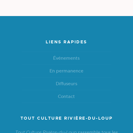
LIENS RAPIDES
Événements
En permanence
Diffuseurs
Contact
TOUT CULTURE RIVIÈRE-DU-LOUP
rassemble tous les
Tout Culture Rivière-du-Loup