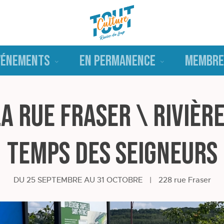
VÉNEMENTS
EN PERMANENCE
MEMBRE
la rue Fraser \ Riviè
temps des seigneurs
DU 25 SEPTEMBRE AU 31 OCTOBRE
|
228 rue Fraser