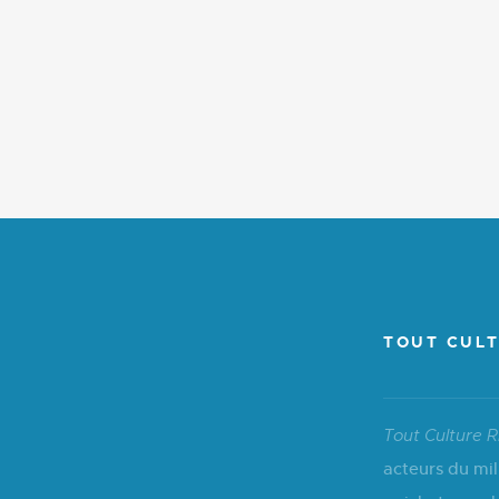
TOUT CULT
Tout Culture R
acteurs du mil