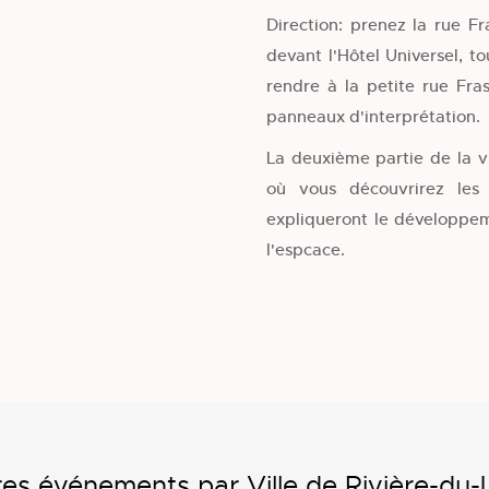
Direction: prenez la rue Fr
devant l'Hôtel Universel, t
rendre à la petite rue Fra
panneaux d'interprétation.
La deuxième partie de la v
où vous découvrirez les 
expliqueront le développem
l'espcace.
es événements par Ville de Rivière-du