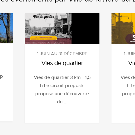
E
1 JU
1 JUIN AU 31 DÉCEMBRE
Vi
Vies de quartier
up
Vies d
Vies de quartier 3 km - 1,5
h L
h Le circuit proposé
propo
propose une découverte
du
...