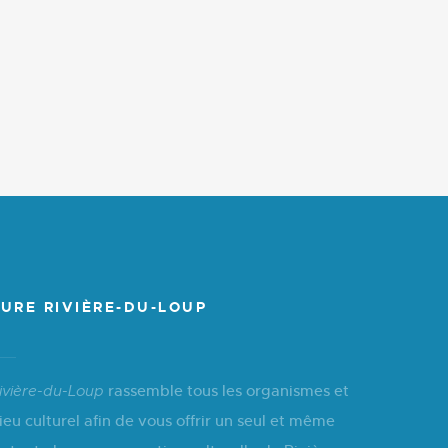
URE RIVIÈRE-DU-LOUP
rassemble tous les organismes et
ivière-du-Loup
ieu culturel afin de vous offrir un seul et même