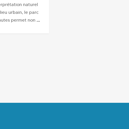
erprétation naturel
lieu urbain, le parc
hutes permet non
...