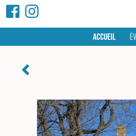
ACCUEIL
É