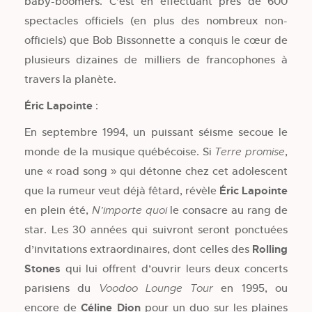
baby-boomers. C’est en effectuant près de 600
spectacles officiels (en plus des nombreux non-
officiels) que Bob Bissonnette a conquis le cœur de
plusieurs dizaines de milliers de francophones à
travers la planète.
Éric Lapointe
:
En septembre 1994, un puissant séisme secoue le
monde de la musique québécoise. Si
,
Terre promise
une « road song » qui détonne chez cet adolescent
que la rumeur veut déjà fêtard, révèle
Éric Lapointe
en plein été,
le consacre au rang de
N’importe quoi
star. Les 30 années qui suivront seront ponctuées
d’invitations extraordinaires, dont celles des
Rolling
Stones
qui lui offrent d’ouvrir leurs deux concerts
parisiens du
en 1995, ou
Voodoo Lounge Tour
encore de
Céline Dion
pour un duo sur les plaines