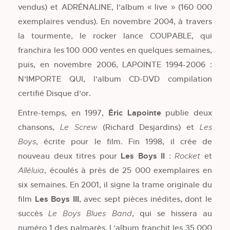
vendus) et ADRÉNALINE, l’album « live » (160 000
exemplaires vendus). En novembre 2004, à travers
la tourmente, le rocker lance COUPABLE, qui
franchira les 100 000 ventes en quelques semaines,
puis, en novembre 2006, LAPOINTE 1994-2006 :
N’IMPORTE QUI, l’album CD-DVD compilation
certifié Disque d’or.
Entre-temps, en 1997,
Éric Lapointe
publie deux
chansons,
(Richard Desjardins) et
Le Screw
Les
, écrite pour le film. Fin 1998, il crée de
Boys
nouveau deux titres pour
Les Boys II
:
et
Rocket
, écoulés à près de 25 000 exemplaires en
Alléluia
six semaines. En 2001, il signe la trame originale du
film
Les Boys III
, avec sept pièces inédites, dont le
succès
, qui se hissera au
Le Boys Blues Band
numéro 1 des palmarès. L’album franchit les 35 000