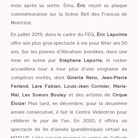
mois après sa sortie. Ému,
Éric
reçoit sa plaque
commémorative sur la Scène Bell des Francos de
Montréal.
En juillet 2019, dans le cadre du FEQ,
Éric Lapointe
offre son plus gros spectacle à vie pour fêter ses 50
ans. Sur les plaines d’Abraham bondées, dans une
mise en scène par
Stéphane Laporte
, le rocker
accueillera tour à tour plus d’une vingtaine de
complices invités, dont
Ginette Reno
,
Jean-Pierre
Ferland
,
Lara Fabian
,
Louis-Jean Cormier
,
Marie-
Mai
,
Les Soeurs Boulay
et des artistes de
Cirque
Éloize
! Plus tard, en décembre, pour la deuxième
année consécutive, il fait le Centre Videotron pour
célébrer le jour de l’an. En 2020, il offrira un
spectacle de fin d’année (pandémique) virtuel au
MTELUS. L’été suivant marque la sortie de l’album