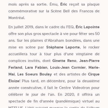
mois après sa sortie. Ému,
Éric
reçoit sa plaque
commémorative sur la Scène Bell des Francos de
Montréal.
En juillet 2019, dans le cadre du FEQ,
Éric Lapointe
offre son plus gros spectacle à vie pour fêter ses 50
ans. Sur les plaines d’Abraham bondées, dans une
mise en scène par
Stéphane Laporte
, le rocker
accueillera tour à tour plus d’une vingtaine de
complices invités, dont
Ginette Reno
,
Jean-Pierre
Ferland
,
Lara Fabian
,
Louis-Jean Cormier
,
Marie-
Mai
,
Les Soeurs Boulay
et des artistes de
Cirque
Éloize
! Plus tard, en décembre, pour la deuxième
année consécutive, il fait le Centre Videotron pour
célébrer le jour de l’an. En 2020, il offrira un
spectacle de fin d’année (pandémique) virtuel au
MTELUS. L’été suivant marque la sortie de l’album