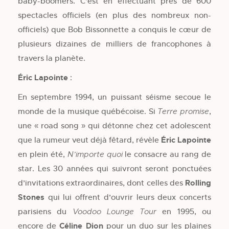
baby-boomers. C’est en effectuant près de 600
spectacles officiels (en plus des nombreux non-
officiels) que Bob Bissonnette a conquis le cœur de
plusieurs dizaines de milliers de francophones à
travers la planète.
Éric Lapointe
:
En septembre 1994, un puissant séisme secoue le
monde de la musique québécoise. Si
,
Terre promise
une « road song » qui détonne chez cet adolescent
que la rumeur veut déjà fêtard, révèle
Éric Lapointe
en plein été,
le consacre au rang de
N’importe quoi
star. Les 30 années qui suivront seront ponctuées
d’invitations extraordinaires, dont celles des
Rolling
Stones
qui lui offrent d’ouvrir leurs deux concerts
parisiens du
en 1995, ou
Voodoo Lounge Tour
encore de
Céline Dion
pour un duo sur les plaines