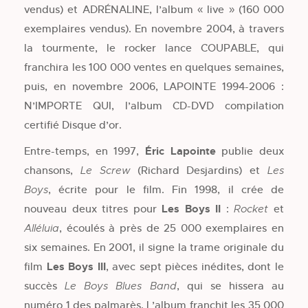
vendus) et ADRÉNALINE, l’album « live » (160 000
exemplaires vendus). En novembre 2004, à travers
la tourmente, le rocker lance COUPABLE, qui
franchira les 100 000 ventes en quelques semaines,
puis, en novembre 2006, LAPOINTE 1994-2006 :
N’IMPORTE QUI, l’album CD-DVD compilation
certifié Disque d’or.
Entre-temps, en 1997,
Éric Lapointe
publie deux
chansons,
(Richard Desjardins) et
Le Screw
Les
, écrite pour le film. Fin 1998, il crée de
Boys
nouveau deux titres pour
Les Boys II
:
et
Rocket
, écoulés à près de 25 000 exemplaires en
Alléluia
six semaines. En 2001, il signe la trame originale du
film
Les Boys III
, avec sept pièces inédites, dont le
succès
, qui se hissera au
Le Boys Blues Band
numéro 1 des palmarès. L’album franchit les 35 000