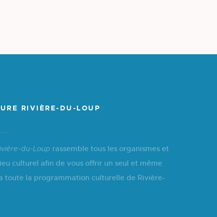
URE RIVIÈRE-DU-LOUP
rassemble tous les organismes et
ivière-du-Loup
ieu culturel afin de vous offrir un seul et même
a toute la programmation culturelle de Rivière-