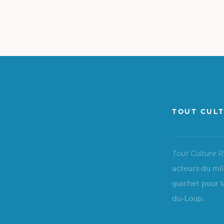
TOUT CULT
Tout Culture R
acteurs du mil
guichet pour l
du-Loup.