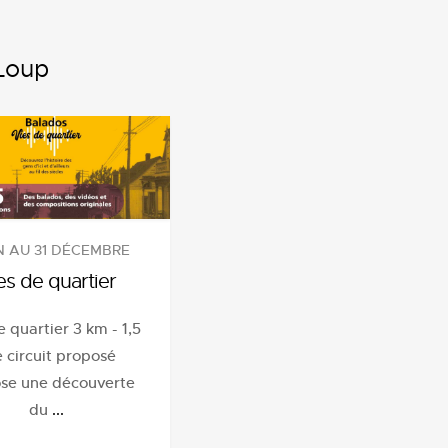
-Loup
IN AU 31 DÉCEMBRE
es de quartier
e quartier 3 km - 1,5
e circuit proposé
se une découverte
du
...