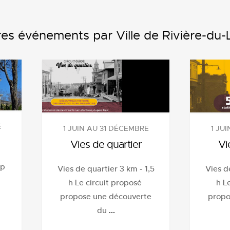
es événements par Ville de Rivière-du
E
1 JU
1 JUIN AU 31 DÉCEMBRE
Vi
Vies de quartier
up
Vies d
Vies de quartier 3 km - 1,5
h L
h Le circuit proposé
propo
propose une découverte
du
...