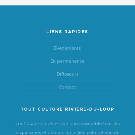
LIENS RAPIDES
Événements
En permanence
Diffuseurs
Contact
TOUT CULTURE RIVIÈRE-DU-LOUP
rassemble tous les
Tout Culture Rivière-du-Loup
organismes et acteurs du milieu culturel afin de