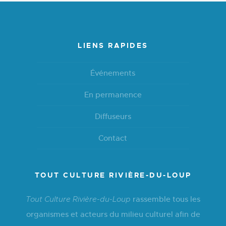
LIENS RAPIDES
Événements
En permanence
Diffuseurs
Contact
TOUT CULTURE RIVIÈRE-DU-LOUP
rassemble tous les
Tout Culture Rivière-du-Loup
organismes et acteurs du milieu culturel afin de