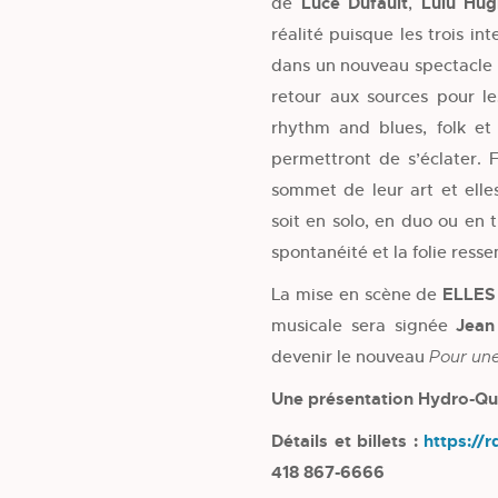
de
Luce Dufault
,
Lulu Hu
réalité puisque les trois i
dans un nouveau spectacle i
retour aux sources pour les
rhythm and blues, folk et
permettront de s’éclater. 
sommet de leur art et elle
soit en solo, en duo ou en 
spontanéité et la folie resse
La mise en scène de
ELLE
musicale sera signée
Jean
devenir le nouveau
Pour une 
Une présentation Hydro-Q
Détails et billets :
https://
418 867-6666