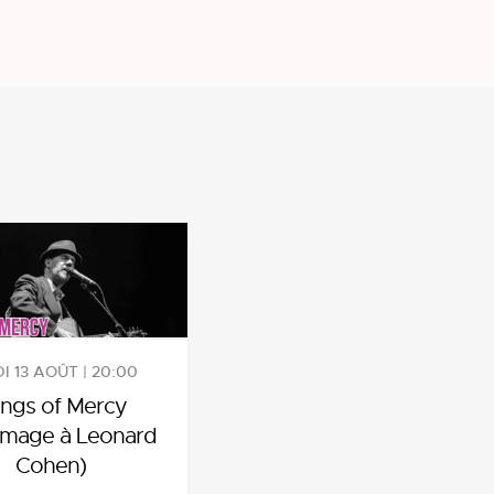
I 13 AOÛT | 20:00
ngs of Mercy
mage à Leonard
Cohen)