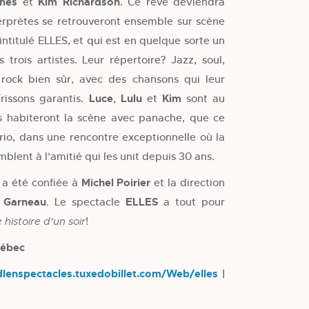
ghes
et
Kim Richardson
. Ce rêve deviendra
nterprètes se retrouveront ensemble sur scène
ntitulé ELLES, et qui est en quelque sorte un
 trois artistes. Leur répertoire? Jazz, soul,
 rock bien sûr, avec des chansons qui leur
Frissons garantis.
Luce
,
Lulu
et
Kim
sont au
s habiteront la scène avec panache, que ce
trio, dans une rencontre exceptionnelle où la
mblent à l’amitié qui les unit depuis 30 ans.
S
a été confiée à
Michel Poirier
et la direction
 Garneau
. Le spectacle
ELLES
a tout pour
!
histoire d'un soir
uébec
rdlenspectacles.tuxedobillet.com/Web/elles
|