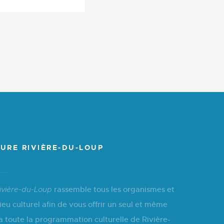
URE RIVIÈRE-DU-LOUP
rassemble tous les organismes et
ivière-du-Loup
ieu culturel afin de vous offrir un seul et même
a toute la programmation culturelle de Rivière-