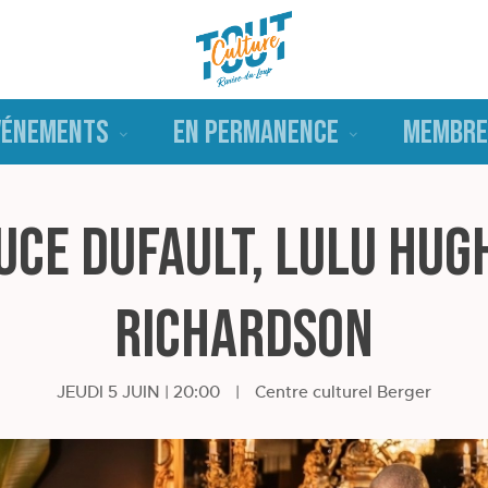
VÉNEMENTS
EN PERMANENCE
MEMBRE
uce Dufault, Lulu Hug
Richardson
JEUDI 5 JUIN | 20:00
|
Centre culturel Berger