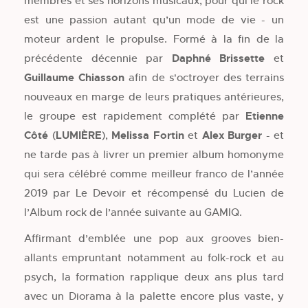
membres et ses horizons musicaux, pour qui le rock
est une passion autant qu’un mode de vie - un
moteur ardent le propulse. Formé à la fin de la
précédente décennie par
Daphné Brissette
et
Guillaume Chiasson
afin de s'octroyer des terrains
nouveaux en marge de leurs pratiques antérieures,
le groupe est rapidement complété par
Etienne
Côté
(
LUMIÈRE
),
Melissa Fortin
et
Alex Burger
- et
ne tarde pas à livrer un premier album homonyme
qui sera célébré comme meilleur franco de l’année
2019 par Le Devoir et récompensé du Lucien de
l’Album rock de l’année suivante au GAMIQ.
Affirmant d’emblée une pop aux grooves bien-
allants empruntant notamment au folk-rock et au
psych, la formation rapplique deux ans plus tard
avec un Diorama à la palette encore plus vaste, y