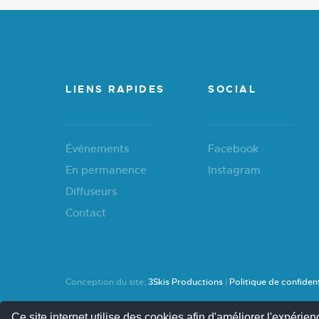
LIENS RAPIDES
SOCIAL
Événements
Facebook
En permanence
Instagram
Diffuseurs
Contact
Conception du site:
3Skis Productions
|
Politique de confident
Ce site internet utilise des cookies afin d'améliorer l'expérienc