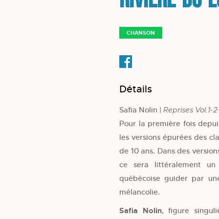
Rivière-du-
CHANSON
Détails
Safia Nolin |
Reprises Vol.1-2
Pour la première fois depu
les versions épurées des cl
de 10 ans. Dans des versions
ce sera littéralement un 
québécoise guider par une
mélancolie.
Safia Nolin
, figure singul