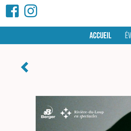
ACCUEIL
É