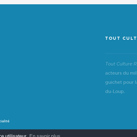
TOUT CULT
Tout Culture R
acteurs du mil
guichet pour l
du-Loup.
ialité
e utilisateur.
En savoir plus