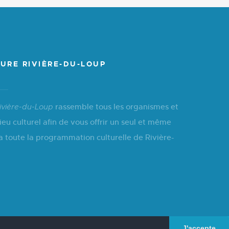
URE RIVIÈRE-DU-LOUP
rassemble tous les organismes et
ivière-du-Loup
ieu culturel afin de vous offrir un seul et même
a toute la programmation culturelle de Rivière-
J'accepte