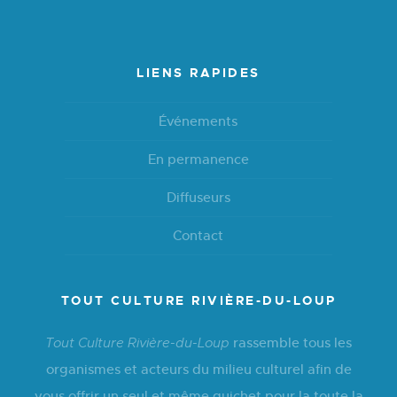
LIENS RAPIDES
Événements
En permanence
Diffuseurs
Contact
TOUT CULTURE RIVIÈRE-DU-LOUP
rassemble tous les
Tout Culture Rivière-du-Loup
organismes et acteurs du milieu culturel afin de
vous offrir un seul et même guichet pour la toute la