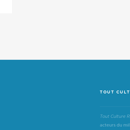
TOUT CULT
Tout Culture R
acteurs du mil