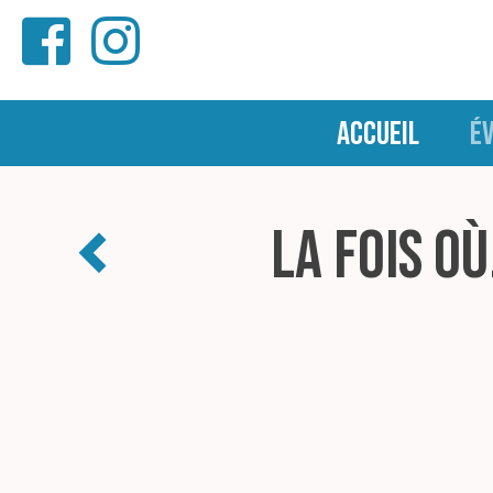
ACCUEIL
É
La fois où