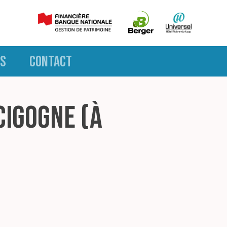
S
CONTACT
 cigogne (à