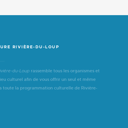
URE RIVIÈRE-DU-LOUP
rassemble tous les organismes et
ivière-du-Loup
ieu culturel afin de vous offrir un seul et même
a toute la programmation culturelle de Rivière-