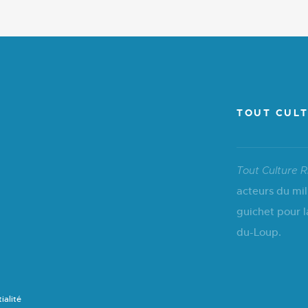
TOUT CULT
Tout Culture R
acteurs du mil
guichet pour l
du-Loup.
ialité