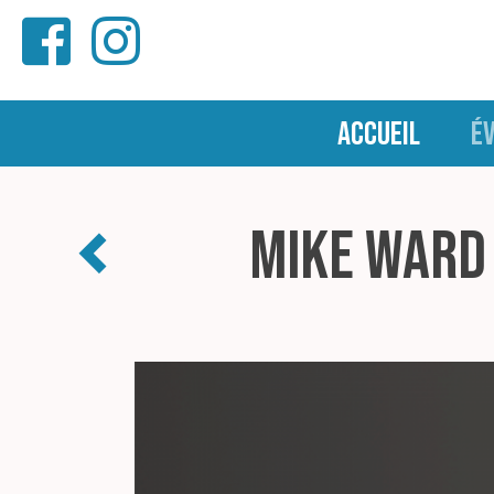
ACCUEIL
É
Mike Ward 