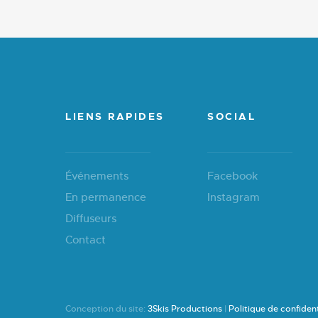
LIENS RAPIDES
SOCIAL
Événements
Facebook
En permanence
Instagram
Diffuseurs
Contact
Conception du site:
3Skis Productions
|
Politique de confident