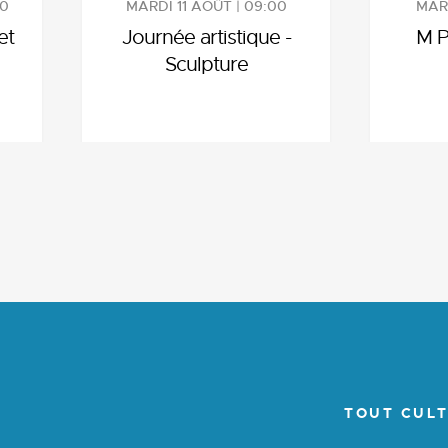
00
MARDI 11 AOÛT | 09:00
MARD
et
Journée artistique -
M P
Sculpture
TOUT CULT