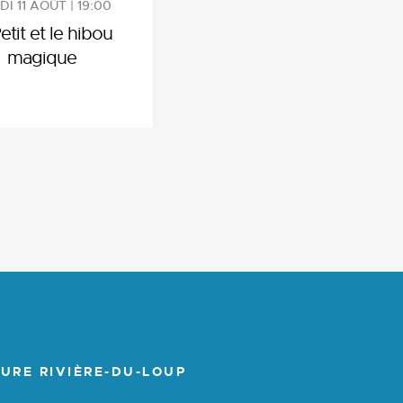
I 11 AOÛT | 19:00
etit et le hibou
magique
URE RIVIÈRE-DU-LOUP