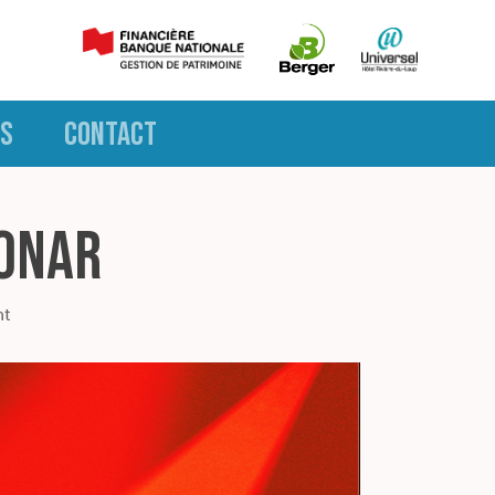
S
CONTACT
Sonar
nt