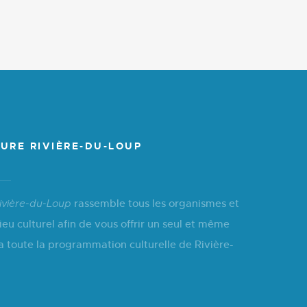
URE RIVIÈRE-DU-LOUP
rassemble tous les organismes et
ivière-du-Loup
ieu culturel afin de vous offrir un seul et même
a toute la programmation culturelle de Rivière-