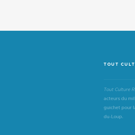
TOUT CULT
Tout Culture R
acteurs du mil
guichet pour l
du-Loup.