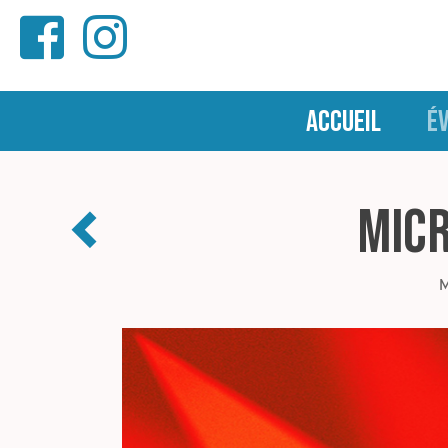
ACCUEIL
É
Micr
M