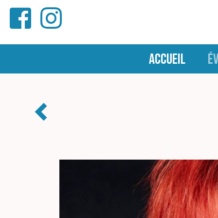
ACCUEIL
É