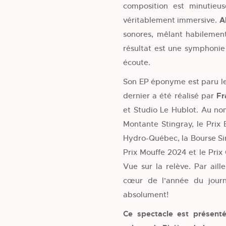
composition est minutieu
véritablement immersive.
A
sonores, mêlant habilement
résultat est une symphonie
écoute.
Son EP éponyme est paru le
dernier a été réalisé par
Fr
et Studio Le Hublot. Au nom
Montante Stingray, le Prix
Hydro-Québec, la Bourse Siri
Prix Mouffe 2024 et le Pri
Vue sur la relève. Par ail
cœur de l’année du journa
absolument!
Ce spectacle est présent