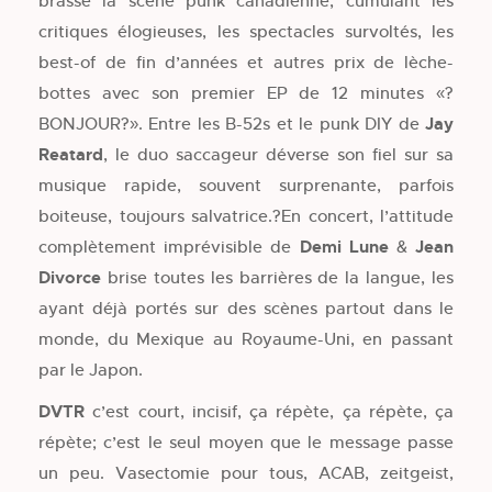
brassé la scène punk canadienne, cumulant les
critiques élogieuses, les spectacles survoltés, les
best-of de fin d’années et autres prix de lèche-
bottes avec son premier EP de 12 minutes «?
BONJOUR?». Entre les B-52s et le punk DIY de
Jay
Reatard
, le duo saccageur déverse son fiel sur sa
musique rapide, souvent surprenante, parfois
boiteuse, toujours salvatrice.?En concert, l’attitude
complètement imprévisible de
Demi Lune
&
Jean
Divorce
brise toutes les barrières de la langue, les
ayant déjà portés sur des scènes partout dans le
monde, du Mexique au Royaume-Uni, en passant
par le Japon.
DVTR
c’est court, incisif, ça répète, ça répète, ça
répète; c’est le seul moyen que le message passe
un peu. Vasectomie pour tous, ACAB, zeitgeist,