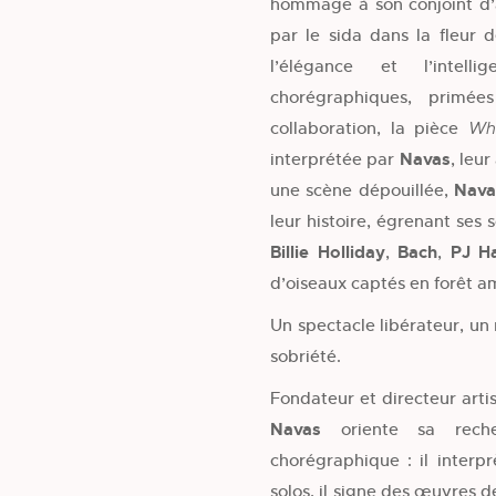
hommage à son conjoint d’
par le sida dans la fleur 
l’élégance et l’intel
chorégraphiques, primé
collaboration, la pièce
Whi
interprétée par
Navas
, leu
une scène dépouillée,
Nav
leur histoire, égrenant ses
Billie Holliday
,
Bach
,
PJ H
d’oiseaux captés en forêt 
Un spectacle libérateur, un 
sobriété.
Fondateur et directeur arti
Navas
oriente sa reche
chorégraphique : il interp
solos, il signe des œuvres d