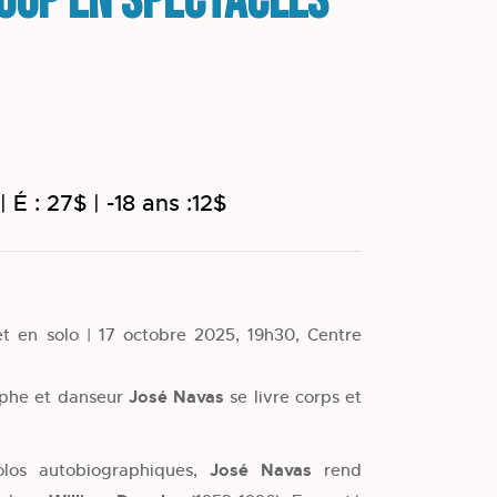
Loup en spectacles
| É : 27$ | -18 ans :12$
t en solo | 17 octobre 2025, 19h30, Centre
aphe et danseur
José Navas
se livre corps et
olos autobiographiques,
José Navas
rend