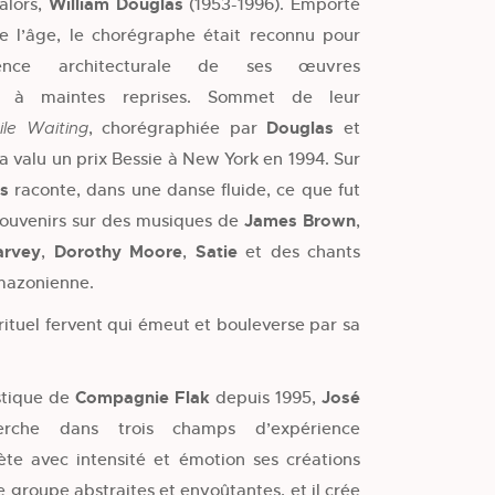
alors,
William Douglas
(1953-1996). Emporté
de l’âge, le chorégraphe était reconnu pour
ligence architecturale de ses œuvres
es à maintes reprises. Sommet de leur
, chorégraphiée par
Douglas
et
le Waiting
r a valu un prix Bessie à New York en 1994. Sur
as
raconte, dans une danse fluide, ce que fut
 souvenirs sur des musiques de
James Brown
,
arvey
,
Dorothy Moore
,
Satie
et des chants
amazonienne.
rituel fervent qui émeut et bouleverse par sa
stique de
Compagnie Flak
depuis 1995,
José
rche dans trois champs d’expérience
rète avec intensité et émotion ses créations
e groupe abstraites et envoûtantes, et il crée