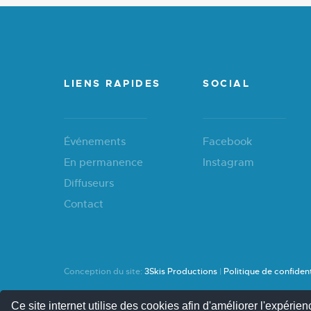
LIENS RAPIDES
SOCIAL
Événements
Facebook
En permanence
Instagram
Diffuseurs
Contact
Conception du site:
3Skis Productions
|
Politique de confident
Ce site internet utilise des cookies afin d'améliorer l'expérienc