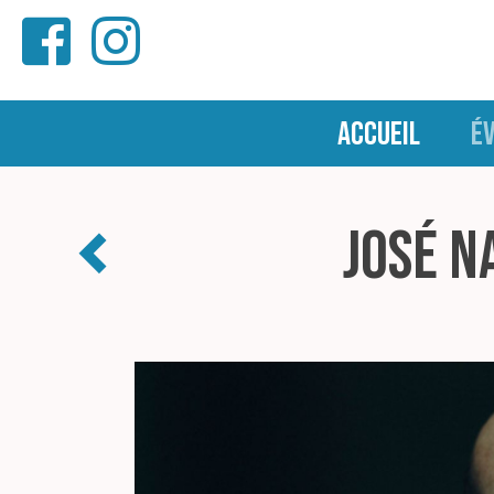
ACCUEIL
É
José N