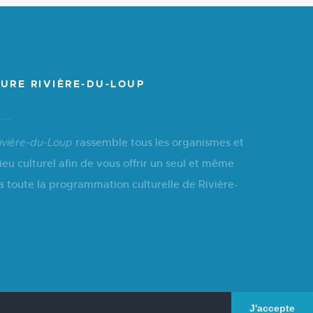
URE RIVIÈRE-DU-LOUP
rassemble tous les organismes et
ivière-du-Loup
ieu culturel afin de vous offrir un seul et même
a toute la programmation culturelle de Rivière-
J'accepte