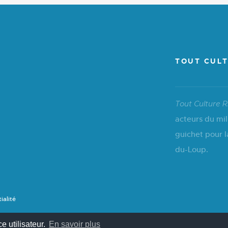
TOUT CULT
Tout Culture R
acteurs du mil
guichet pour l
du-Loup.
ialité
e utilisateur.
En savoir plus