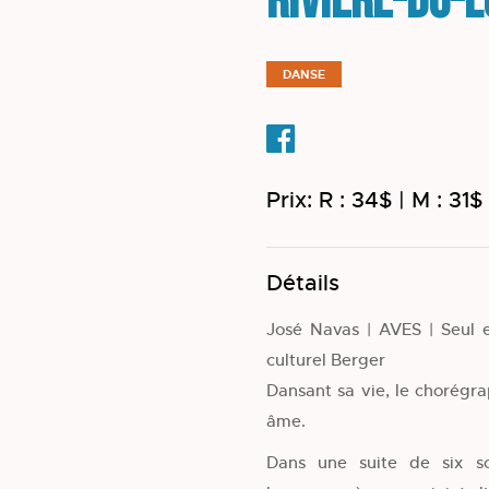
Rivière-du-
DANSE
Prix: R : 34$ | M : 31$ 
Détails
José Navas | AVES | Seul e
culturel Berger
Dansant sa vie, le chorégr
âme.
Dans une suite de six s