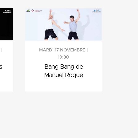
|
MARDI 17 NOVEMBRE |
19:30
s
Bang Bang de
Manuel Roque