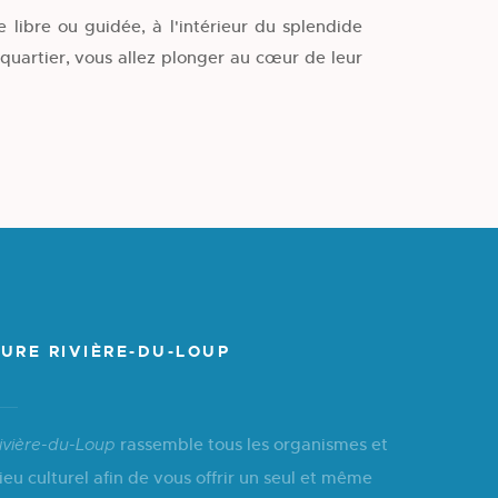
e libre ou guidée, à l'intérieur du splendide
quartier, vous allez plonger au cœur de leur
URE RIVIÈRE-DU-LOUP
rassemble tous les organismes et
ivière-du-Loup
ieu culturel afin de vous offrir un seul et même