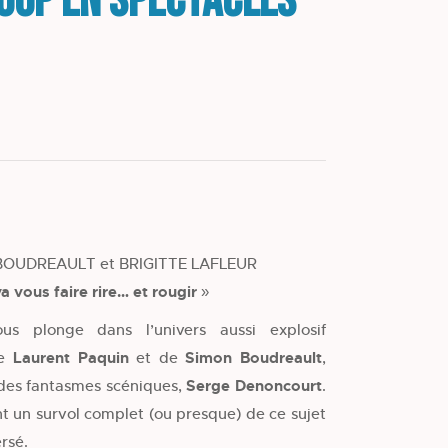
Loup en spectacles
OUDREAULT et BRIGITTE LAFLEUR
a vous faire rire… et rougir »
us plonge dans l’univers aussi explosif
de
Laurent Paquin
et de
Simon Boudreault
,
 des fantasmes scéniques,
Serge Denoncourt
.
t un survol complet (ou presque) de ce sujet
rsé.