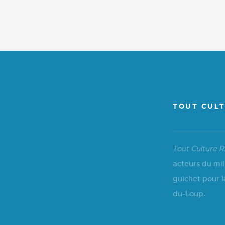
TOUT CULT
Tout Culture R
acteurs du mil
guichet pour l
du-Loup.