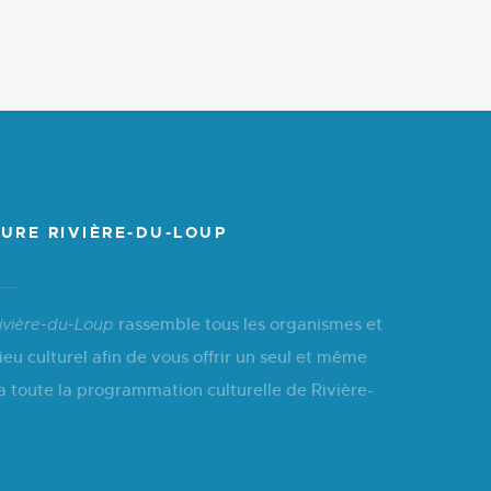
URE RIVIÈRE-DU-LOUP
rassemble tous les organismes et
ivière-du-Loup
ieu culturel afin de vous offrir un seul et même
a toute la programmation culturelle de Rivière-